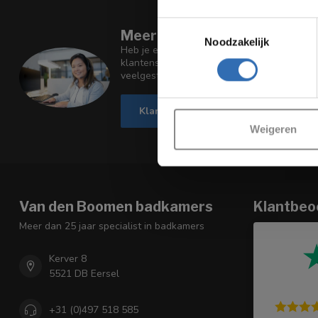
Toestemmingsselectie
Meer informatie
Noodzakelijk
Heb je een vraag over onze producten of je
klantenservicepagina. Je vindt hier onze b
veelgestelde vragen en verschillende mani
Va
Klantenservice
Bekijk onz
Weigeren
Van den Boomen badkamers
Klantbeo
Meer dan 25 jaar specialist in badkamers
Kerver 8
5521 DB Eersel
+31 (0)497 518 585