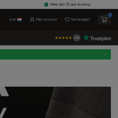
Meer dan 25 jaar ervaring
0
Mijn account
Verlanglijst
EUR
9.8