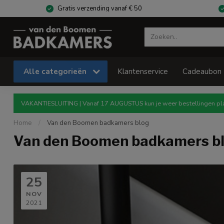
Gratis verzending vanaf € 50
Alle categorieën
Klantenservice
Cadeaubon
VAKANTIESLUITING | Vanaf 17 AUGUSTUS kun je weer bestellingen pla
Home
/
Van den Boomen badkamers blog
Van den Boomen badkamers b
25
NOV
2021