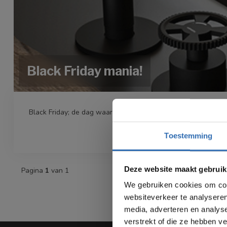
Black Friday mania!
Black Friday; de dag waarop Amerikanen beginnen met het doe
Toestemming
Deze website maakt gebruik
Pagina
1
van 1
We gebruiken cookies om cont
websiteverkeer te analyseren
media, adverteren en analys
verstrekt of die ze hebben v