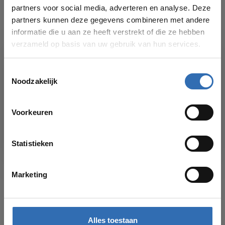
partners voor social media, adverteren en analyse. Deze
partners kunnen deze gegevens combineren met andere
informatie die u aan ze heeft verstrekt of die ze hebben
verzameld op basis van uw gebruik van hun services.
Toestemmingsselectie
Noodzakelijk
VAKANTIESLUITING!
Voorkeuren
Vanaf
17 AUGUSTUS
kun je weer bestellingen plaatsen in onze
webshop. Bedankt voor je begrip en graag tot dan!
Statistieken
Marketing
HOEKSTOPKRANEN
Hoekstopkranen, ook wel bekend als hoekventielen, zijn kleine
maar uiterst belangrijke componenten in de wereld van sanitair
Alles toestaan