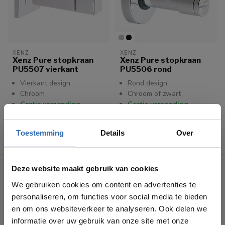
XENZ
XENZ
Xenz Pure stopkraan
Xenz Pure stopkraan
PU5507 vierkant
PU5506 rond
Vierkant design
Rond design
Chroom
Chroom of zwart
Gratis verzending
Gratis verzending
€141,00
€60,00
Toestemming
Details
Over
Toon
1
-
10
van 10
Deze website maakt gebruik van cookies
We gebruiken cookies om content en advertenties te
personaliseren, om functies voor social media te bieden
en om ons websiteverkeer te analyseren. Ook delen we
informatie over uw gebruik van onze site met onze