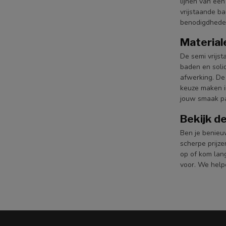
lijnen van een
vrijstaande b
benodigdhede
Material
De semi vrijst
baden en solid
afwerking. De
keuze maken in
jouw smaak pa
Bekijk d
Ben je benieu
scherpe prijz
op of kom lan
voor. We help