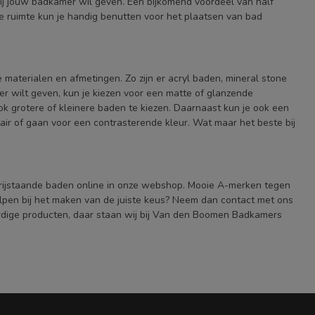
 jij jouw badkamer wil geven. Een bijkomend voordeel van half
ze ruimte kun je handig benutten voor het plaatsen van bad
e materialen en afmetingen. Zo zijn er acryl baden, mineral stone
er wilt geven, kun je kiezen voor een matte of glanzende
k grotere of kleinere baden te kiezen. Daarnaast kun je ook een
tair of gaan voor een contrasterende kleur. Wat maar het beste bij
 vrijstaande baden online in onze webshop. Mooie A-merken tegen
helpen bij het maken van de juiste keus? Neem dan contact met ons
rdige producten, daar staan wij bij Van den Boomen Badkamers