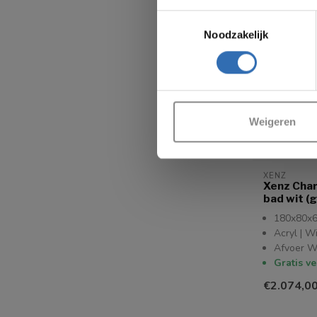
Toestemmingsselectie
Noodzakelijk
Va
Weigeren
XENZ
Xenz Charl
bad wit (g
180x80x
Acryl | W
Afvoer W
Gratis v
€2.074,0