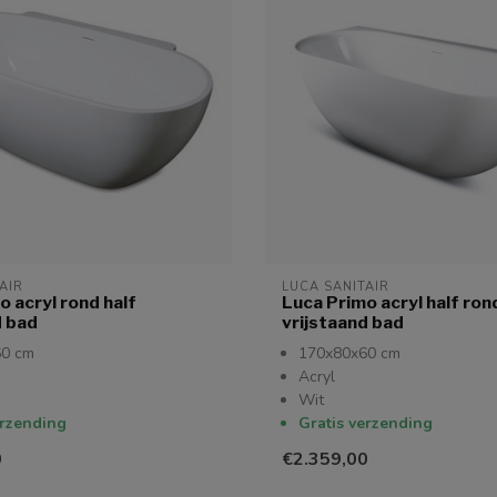
AIR
LUCA SANITAIR
o acryl rond half
Luca Primo acryl half ron
d bad
vrijstaand bad
60 cm
170x80x60 cm
Acryl
Wit
erzending
Gratis verzending
0
€2.359,00