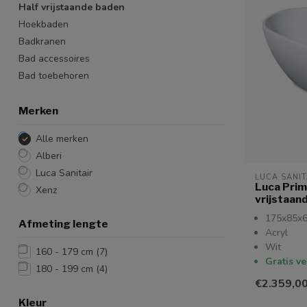
Half vrijstaande baden
Hoekbaden
Badkranen
Bad accessoires
Bad toebehoren
Merken
Alle merken
Alberi
Luca Sanitair
LUCA SANIT
Luca Prim
Xenz
vrijstaan
175x85x
Afmeting lengte
Acryl
Wit
160 - 179 cm
(7)
Gratis v
180 - 199 cm
(4)
€2.359,0
Kleur