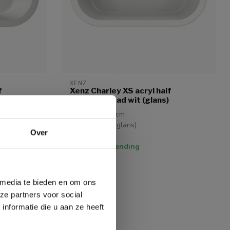
XENZ
f
Xenz Charley XS acryl half
vrijstaand bad wit (glans)
165x75x58 cm
Acryl | Wit (glans)
Over
Afvoer Wit
Gratis verzending
€2.344,00
 media te bieden en om ons
ze partners voor social
nformatie die u aan ze heeft