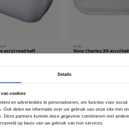
AIR
XENZ
o acryl rond half
Xenz Charley XS acryl hal
d bad
vrijstaand bad wit (mat)
58 cm
165x75x58 cm
Acryl | Wit (mat)
Details
Afvoer Wit
erzending
Gratis verzending
0
€2.928,00
 van cookies
ent en advertenties te personaliseren, om functies voor social
. Ook delen we informatie over uw gebruik van onze site met on
e. Deze partners kunnen deze gegevens combineren met andere i
erzameld op basis van uw gebruik van hun services.