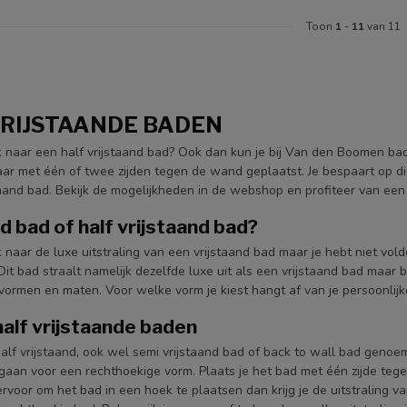
Toon
1
-
11
van 11
VRIJSTAANDE BADEN
 naar een half vrijstaand bad? Ook dan kun je bij Van den Boomen bad
r met één of twee zijden tegen de wand geplaatst. Je bespaart op die
aand bad. Bekijk de mogelijkheden in de webshop en profiteer van een ee
d bad of half vrijstaand bad?
 naar de luxe uitstraling van een vrijstaand bad maar je hebt niet vol
it bad straalt namelijk dezelfde luxe uit als een vrijstaand bad maar be
vormen en maten. Voor welke vorm je kiest hangt af van je persoonlij
alf vrijstaande baden
alf vrijstaand, ook wel semi vrijstaand bad of back to wall bad geno
e gaan voor een rechthoekige vorm. Plaats je het bad met één zijde te
e ervoor om het bad in een hoek te plaatsen dan krijg je de uitstraling