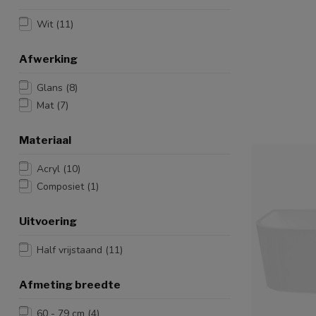
Wit
(11)
Afwerking
Glans
(8)
Mat
(7)
Materiaal
Acryl
(10)
Composiet
(1)
Uitvoering
Half vrijstaand
(11)
Afmeting breedte
60 - 79 cm
(4)