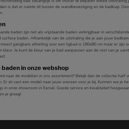
 rechthoekig bad. Belangrijk is om vooraf te bepalen welke uitstraling
aden is dat er ruimte zit tussen de wandbevestiging en de badkuip. De
n.
en
aande baden zijn net als vrijstaande baden verkrijgbaar in verschillend
 surface baden. Afhankelijk van de uitstraling die je aan jouw badkam
 meest gangbare afmeting voor een ligbad is 180x80 cm maar er zijn oo
 kleur. Je kunt de kleur van je bad aanpassen aan de rest van je sani
st.
e baden in onze webshop
wd naar de modellen in ons assortiment? Bekijk dan de collectie half
en. Er zit vast een model naar jouw wensen voor je bij. Kunnen we je 
gs in onze showroom in Eersel. Goede service en kwalitatief hoogwaa
en je graag!