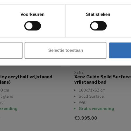
VAKANTIESLUITING!
Voorkeuren
Statistieken
naf
17 AUGUSTUS
kun je weer bestellingen plaatsen in onze webshop. Bed
voor je begrip en graag tot dan!
Selectie toestaan
XENZ
ey acryl half vrijstaand
Xenz Guido Solid Surface
lans)
vrijstaand bad
60 cm
160x71x62 cm
it glans
Solid Surface
it
Wit
erzending
Gratis verzending
0
€3.995,00