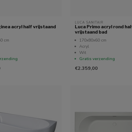
LUCA SANITAIR
inea acryl half vrijstaand
Luca Primo acryl rond hal
vrijstaand bad
60 cm
170x80x60 cm
Acryl
Wit
erzending
Gratis verzending
0
€2.359,00