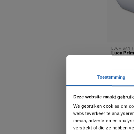
LUCA SANIT
Luca Prim
vrijstaan
180x80x
Acryl
Toestemming
Wit
Gratis v
€2.359,0
Deze website maakt gebruik
We gebruiken cookies om cont
websiteverkeer te analyseren
media, adverteren en analys
verstrekt of die ze hebben v