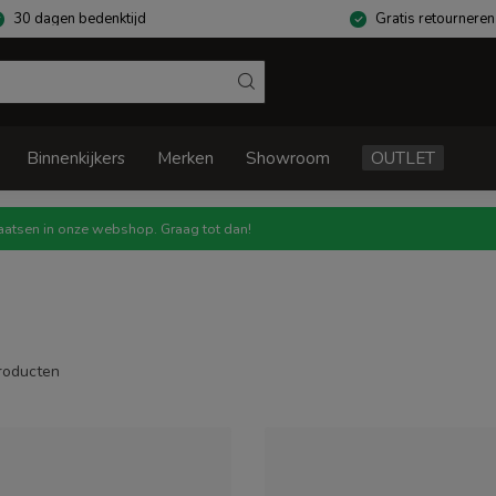
30 dagen bedenktijd
Gratis retourneren
Binnenkijkers
Merken
Showroom
OUTLET
atsen in onze webshop. Graag tot dan!
roducten