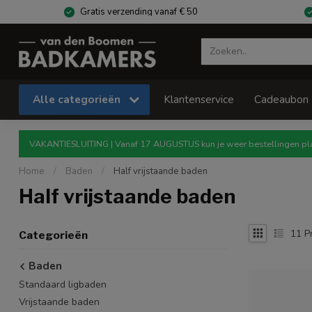
Gratis verzending vanaf € 50
Alle categorieën
Klantenservice
Cadeaubon
VAKANTIESLUITING | Vanaf 17 AUGUSTUS kun je weer bestellingen pla
Home
/
Baden
/
Half vrijstaande baden
Half vrijstaande baden
11
P
Categorieën
Baden
Standaard ligbaden
Vrijstaande baden