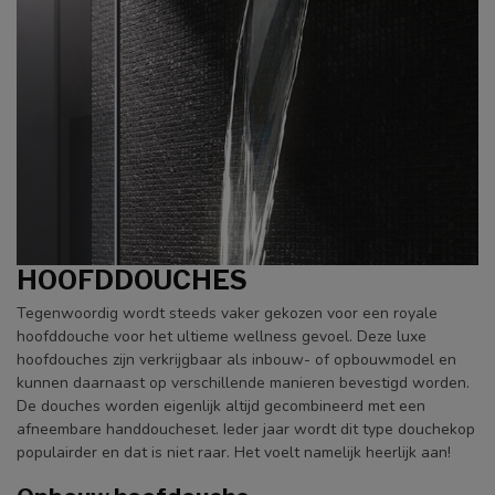
HOOFDDOUCHES
Tegenwoordig wordt steeds vaker gekozen voor een royale
hoofddouche voor het ultieme wellness gevoel. Deze luxe
hoofdouches zijn verkrijgbaar als inbouw- of opbouwmodel en
kunnen daarnaast op verschillende manieren bevestigd worden.
De douches worden eigenlijk altijd gecombineerd met een
afneembare handdoucheset. Ieder jaar wordt dit type douchekop
populairder en dat is niet raar. Het voelt namelijk heerlijk aan!