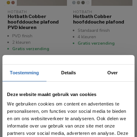
HOTBATH
HOTBATH
Hotbath Cobber
Hotbath Cobber
hoofddouche plafond
hoofddouche plafond
PVD kleuren
Standaard finish
PVD finish
4 kleuren
2 kleuren
Gratis verzending
Gratis verzending
€944,00
€592,00
Toestemming
Details
Over
Deze website maakt gebruik van cookies
We gebruiken cookies om content en advertenties te
personaliseren, om functies voor social media te bieden
en om ons websiteverkeer te analyseren. Ook delen we
informatie over uw gebruik van onze site met onze
partners voor social media, adverteren en analyse. Deze