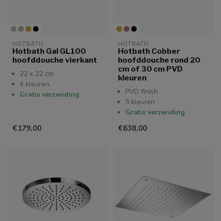
HOTBATH
HOTBATH
Hotbath Gal GL100
Hotbath Cobber
hoofddouche vierkant
hoofddouche rond 20
cm of 30 cm PVD
22 x 22 cm
kleuren
4 kleuren
PVD finish
Gratis verzending
5 kleuren
Gratis verzending
€179,00
€638,00