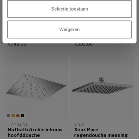
hoofddouche Ø 20 cm
hoofddouche rond 20
of 30 cm Living colour
cm of 30 cm
Selectie toestaan
kleuren
2 afmetingen
Living colour finish
4 kleuren
2 kleuren
Gratis verzending
Weigeren
Gratis verzending
€346,00
€393,00
HOTBATH
XENZ
Hotbath Archie inbouw
Xenz Pure
hoofddouche
regendouche messing