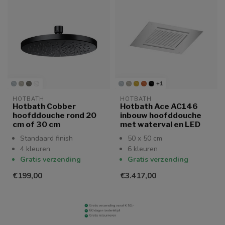
+1
HOTBATH
HOTBATH
Hotbath Cobber
Hotbath Ace AC146
hoofddouche rond 20
inbouw hoofddouche
cm of 30 cm
met waterval en LED
Standaard finish
50 x 50 cm
4 kleuren
6 kleuren
Gratis verzending
Gratis verzending
€199,00
€3.417,00