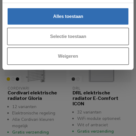
€687,00
€615,00
Alles toestaan
Selectie toestaan
Weigeren
CORDIVARI
DRL
Cordivari elektrische
DRL elektrische
radiator Gloria
radiator E-Comfort
ICON
12 varianten
32 varianten
Elektronische regeling
WiFi module optioneel
Alle Cordivari kleuren
Wit of antraciet
mogelijk
Gratis verzending
Gratis verzending