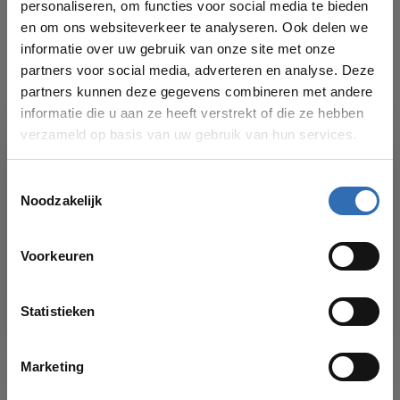
personaliseren, om functies voor social media te bieden
Gratis verzending
Gratis verzending
en om ons websiteverkeer te analyseren. Ook delen we
€1.253,00
€997,00
informatie over uw gebruik van onze site met onze
partners voor social media, adverteren en analyse. Deze
partners kunnen deze gegevens combineren met andere
informatie die u aan ze heeft verstrekt of die ze hebben
verzameld op basis van uw gebruik van hun services.
Toestemmingsselectie
Noodzakelijk
VAKANTIESLUITING!
Voorkeuren
INSTAMAT
CORDIVARI
Vanaf
17 AUGUSTUS
kun je weer bestellingen plaatsen in onze
Instamat
Cordivari elektrische
webshop. Bedankt voor je begrip en graag tot dan!
designradiator Stretta
radiator Laura
Statistieken
36 varianten
10 varianten
6 aansluitingen 1/2"
Elektronische
Alle Instamat kleuren
temperatuurregeling
Marketing
mogelijk
RVS
Gratis verzending
Gratis verzending