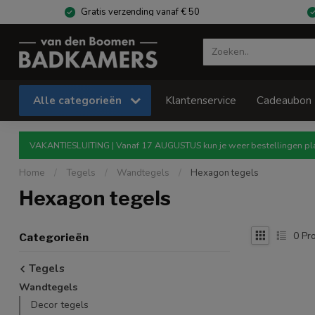
Gratis verzending vanaf € 50
Alle categorieën
Klantenservice
Cadeaubon
VAKANTIESLUITING | Vanaf 17 AUGUSTUS kun je weer bestellingen pla
Home
/
Tegels
/
Wandtegels
/
Hexagon tegels
Hexagon tegels
0
Pro
Categorieën
Tegels
Wandtegels
Decor tegels