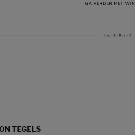
GA VERDER MET WIN
Toon
1
-
0
van 0
ON TEGELS