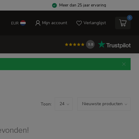
Meer dan 25 jaar ervaring
0
Mijn account
Verlanglijst
EUR
9.8
Toon:
evonden!