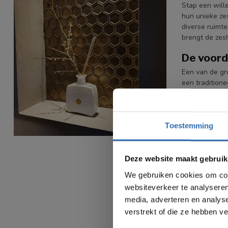
Stap een will
hun unieke zes
diverse ruimte
brengt de zes
De voord
Een van de gro
een traditione
opvallende geo
realiseren.
Een ander kenm
Toestemming
een aaneensch
handig is in k
Deze website maakt gebruik
Materiale
We gebruiken cookies om cont
Hexagon tegels
websiteverkeer te analyseren
eigenschappen
media, adverteren en analys
natuurlijke e
verstrekt of die ze hebben v
Qua installat