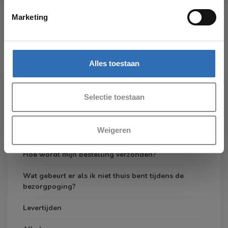
Marketing
Betaalmethoden
Alles toestaan
VERZENDEN
Selectie toestaan
Verzendkosten
Weigeren
Bezorgen
Hoe wordt mijn bestelling verzonden?
Wat gebeurt er als ik niet thuis bent tijdens de
bezorgpoging?
Levertijden