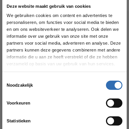
Deze website maakt gebruik van cookies
We gebruiken cookies om content en advertenties te
personaliseren, om functies voor social media te bieden
Veelgestelde vragen
en om ons websiteverkeer te analyseren. Ook delen we
informatie over uw gebruik van onze site met onze
partners voor social media, adverteren en analyse. Deze
partners kunnen deze gegevens combineren met andere
BESTELLEN
informatie die u aan ze heeft verstrekt of die ze hebben
verzameld op basis van uw gebruik van hun services.
Hoe kan ik een bestelling plaatsen?
Toestemmingsselectie
Order wijzigen of annuleren
Noodzakelijk
VAKANTIESLUITING!
Offerte aanvragen
Voorkeuren
Vanaf
17 AUGUSTUS
kun je weer bestellingen plaatsen in onze
webshop. Bedankt voor je begrip en graag tot dan!
Statistieken
BETALEN