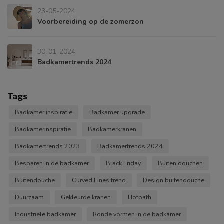
23-05-2024
Voorbereiding op de zomerzon
30-01-2024
Badkamertrends 2024
Tags
Badkamer inspiratie
Badkamer upgrade
Badkamerinspiratie
Badkamerkranen
Badkamertrends 2023
Badkamertrends 2024
Besparen in de badkamer
Black Friday
Buiten douchen
Buitendouche
Curved Lines trend
Design buitendouche
Duurzaam
Gekleurde kranen
Hotbath
Industriële badkamer
Ronde vormen in de badkamer