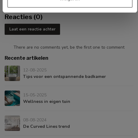
Reacties (0)
Laat een reactie achter
There are no comments yet, be the first one to comment
Recente artikelen
12-08-2025
Tips voor een ontspannende badkamer
15-05-2025
Wellness in eigen tuin
08-08-2024
De Curved Lines trend