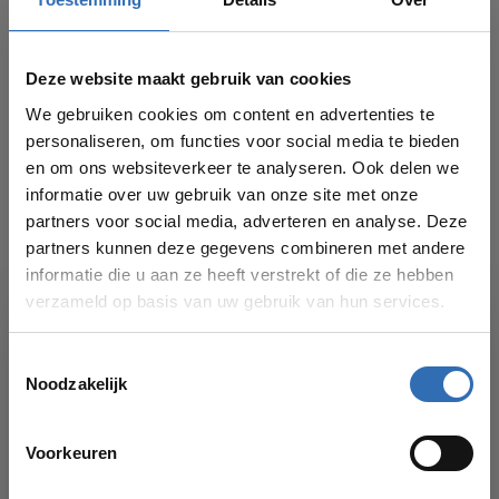
FK730 verchroomd RVS
Deze website maakt gebruik van cookies
SMEDBO
€37,00
Smedbo Dry handdoekhaak
We gebruiken cookies om content en advertenties te
FK731 verchroomd RVS
personaliseren, om functies voor social media te bieden
en om ons websiteverkeer te analyseren. Ook delen we
informatie over uw gebruik van onze site met onze
SMEDBO
€85,00
Smedbo Dry handdoekrek FK737
partners voor social media, adverteren en analyse. Deze
verchroomd RVS
partners kunnen deze gegevens combineren met andere
informatie die u aan ze heeft verstrekt of die ze hebben
SMEDBO
verzameld op basis van uw gebruik van hun services.
Smedbo Dry multi
€49,00
handdoekhaak FK732
verchroomd RVS
Toestemmingsselectie
Noodzakelijk
VAKANTIESLUITING!
Heb je een vraag over dit product?
Voorkeuren
Of hulp nodig bij je bestelling? Bekijk dan ook
Vanaf
17 AUGUSTUS
kun je weer bestellingen plaatsen in onze
eens onze
klantenservicepagina
voor onze
webshop. Bedankt voor je begrip en graag tot dan!
verschillende contactmogelijkheden. We helpen