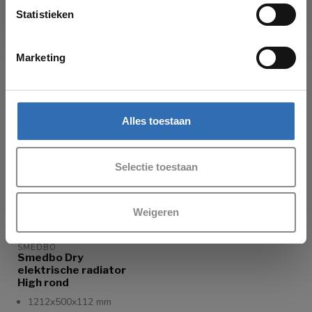
je graag!
Statistieken
Marketing
Recent bekeken
Alles toestaan
Selectie toestaan
Weigeren
SMEDBO
Smedbo Dry
elektrische radiator
High rond
1212x500x112 mm