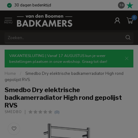
30 dagen bedenktijd
Gratis re
9.8
0
MENU
VAKANTIESLUITING | Vanaf 17 AUGUSTUS kun je weer
bestellingen plaatsen in onze webshop. Graag tot dan!
Home
/
Smedbo Dry elektrische badkamerradiator High rond
gepolijst RVS
Smedbo Dry elektrische
badkamerradiator High rond gepolijst
RVS
(0)
SMEDBO