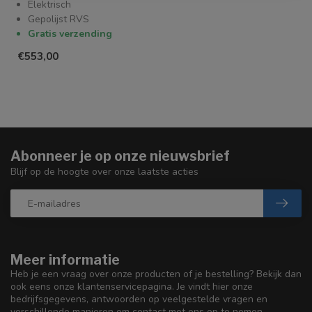
Elektrisch
Gepolijst RVS
Gratis verzending
€553,00
Abonneer je op onze nieuwsbrief
Blijf op de hoogte over onze laatste acties
Meer informatie
Heb je een vraag over onze producten of je bestelling? Bekijk dan
ook eens onze klantenservicepagina. Je vindt hier onze
bedrijfsgegevens, antwoorden op veelgestelde vragen en
verschillende manieren om contact met ons op te nemen.