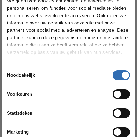
RÉDUZE
We gebruiken cookies om content en advertenties te
€17,00
Réduze wandhouder zwart
personaliseren, om functies voor social media te bieden
en om ons websiteverkeer te analyseren. Ook delen we
informatie over uw gebruik van onze site met onze
CLOU
partners voor social media, adverteren en analyse. Deze
€135,00
Clou Sjokker zeepdispenser
wand
partners kunnen deze gegevens combineren met andere
informatie die u aan ze heeft verstrekt of die ze hebben
verzameld op basis van uw gebruik van hun services.
Heb je een vraag over dit product?
Toestemmingsselectie
Of hulp nodig bij je bestelling? Bekijk dan ook
Noodzakelijk
eens onze
klantenservicepagina
voor onze
verschillende contactmogelijkheden. We helpen
VAKANTIESLUITING!
je graag!
Voorkeuren
Vanaf
17 AUGUSTUS
kun je weer bestellingen plaatsen in onze
webshop. Bedankt voor je begrip en graag tot dan!
Recent bekeken
Statistieken
Marketing