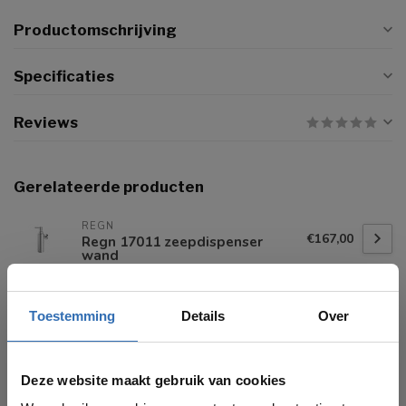
Productomschrijving
Specificaties
Reviews
Gerelateerde producten
REGN
€167,00
Regn 17011 zeepdispenser
wand
HOTBATH
Toestemming
Details
Over
€149,00
Hotbath &More BAA09
zeepdispenser wand
Deze website maakt gebruik van cookies