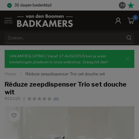
30 dagen bedenktijd
Gratis re
9.8
0
MENU
VAKANTIESLUITING | Vanaf 17 AUGUSTUS kun je weer
bestellingen plaatsen in onze webshop. Graag tot dan!
Home
/
Réduze zeepdispenser Trio set douche wit
Réduze zeepdispenser Trio set douche
wit
(0)
RÉDUZE