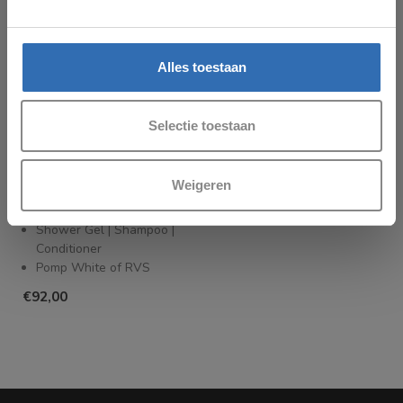
Alles toestaan
Selectie toestaan
RÉDUZE
Réduze zeepdispenser
Weigeren
Trio set douche wit
Wandmontage
Shower Gel | Shampoo |
Conditioner
Pomp White of RVS
€92,00