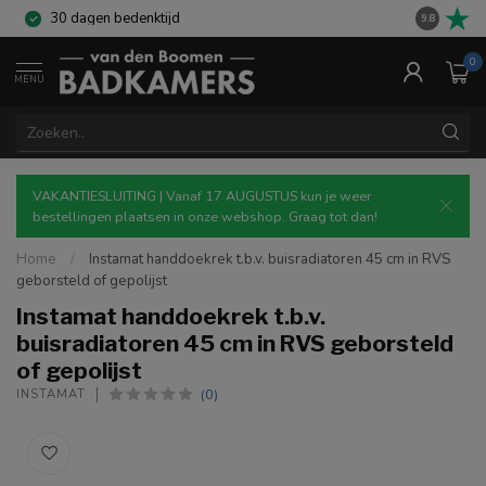
30 dagen bedenktijd
Gratis re
9.8
0
MENU
VAKANTIESLUITING | Vanaf 17 AUGUSTUS kun je weer
bestellingen plaatsen in onze webshop. Graag tot dan!
Home
/
Instamat handdoekrek t.b.v. buisradiatoren 45 cm in RVS
geborsteld of gepolijst
Instamat handdoekrek t.b.v.
buisradiatoren 45 cm in RVS geborsteld
of gepolijst
(0)
INSTAMAT