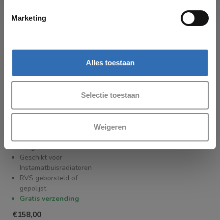
Marketing
Alles toestaan
Selectie toestaan
INSTAMAT
Instamat handdoekrek
Weigeren
t.b.v. buisradiatoren
Lengte 45 cm
Geschikt voor
Instamatbuisradiatoren
RVS geborsteld of
gepolijst
Gratis verzending
€158,00