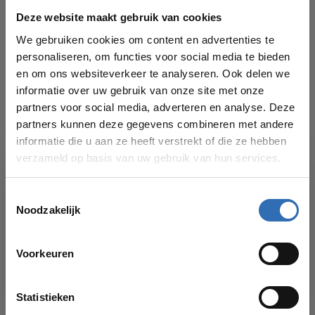
Deze website maakt gebruik van cookies
We gebruiken cookies om content en advertenties te
INSTAMAT
€147,00
personaliseren, om functies voor social media te bieden
Instamat handdoekknop
en om ons websiteverkeer te analyseren. Ook delen we
informatie over uw gebruik van onze site met onze
partners voor social media, adverteren en analyse. Deze
DRL
€47,00
partners kunnen deze gegevens combineren met andere
DRL Cachet handdoekbeugel
informatie die u aan ze heeft verstrekt of die ze hebben
verzameld op basis van uw gebruik van hun services.
Heb je een vraag over dit product?
Toestemmingsselectie
Of hulp nodig bij je bestelling? Bekijk dan ook
Noodzakelijk
eens onze
klantenservicepagina
voor onze
VAKANTIESLUITING!
verschillende contactmogelijkheden. We helpen
je graag!
Voorkeuren
Vanaf
17 AUGUSTUS
kun je weer bestellingen plaatsen in onze
webshop. Bedankt voor je begrip en graag tot dan!
Statistieken
Recent bekeken