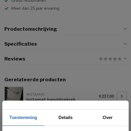
Gratis retourneren
Meer dan 25 jaar ervaring
Productomschrijving
Specificaties
Reviews
Gerelateerde producten
INSTAMAT
€237,00
Instamat handdoekrek
Toestemming
Details
Over
INSTAMAT
€62,00
Instamat handdoekknop t.b.v.
buisradiatoren