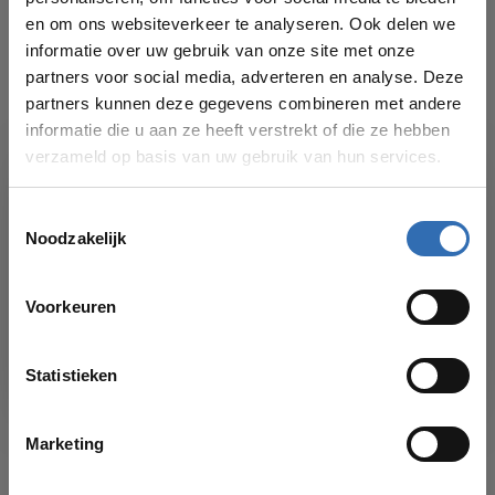
CLOU
en om ons websiteverkeer te analyseren. Ook delen we
€683,00
Clou Mini Wash Me fonteinset
keramiek kraan zwart
informatie over uw gebruik van onze site met onze
partners voor social media, adverteren en analyse. Deze
partners kunnen deze gegevens combineren met andere
informatie die u aan ze heeft verstrekt of die ze hebben
Heb je een vraag over dit product?
verzameld op basis van uw gebruik van hun services.
Of hulp nodig bij je bestelling? Bekijk dan ook
eens onze
klantenservicepagina
voor onze
verschillende contactmogelijkheden. We helpen
Toestemmingsselectie
je graag!
Noodzakelijk
VAKANTIESLUITING!
Voorkeuren
Recent bekeken
Vanaf
17 AUGUSTUS
kun je weer bestellingen plaatsen in onze
webshop. Bedankt voor je begrip en graag tot dan!
Statistieken
Marketing