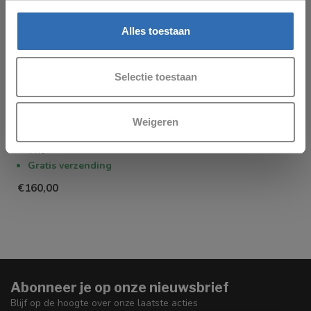
Alles toestaan
CLOU
Clou InBe fonteinset 7
Selectie toestaan
keramiek kraan zwart
41x23x11 cm
Keramiek
Weigeren
Kraan zwart
Wit
Gratis verzending
€160,00
Abonneer je op onze nieuwsbrief
Blijf op de hoogte over onze laatste acties