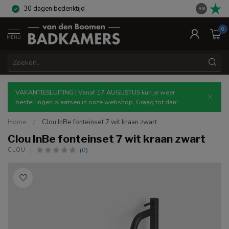
30 dagen bedenktijd
Gratis re
9.8
0
MENU
VAKANTIESLUITING | Vanaf 17 AUGUSTUS kun je weer
bestellingen plaatsen in onze webshop. Graag tot dan!
Home
/
Clou InBe fonteinset 7 wit kraan zwart
Clou InBe fonteinset 7 wit kraan zwart
(0)
CLOU