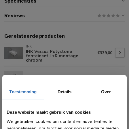
Specificaties
Reviews
Gerelateerde producten
INK
INK Versus Polystone
€339,00
fonteinset L+R montage
chroom
CLOU
€782,00
Clou Mini Wash Me fonteinset
keramiek kraan chroom
Toestemming
Details
Over
LUCA SANITAIR
€603,00
Luca fonteinset met opzetkom
Deze website maakt gebruik van cookies
(gespiegeld mogelijk)
We gebruiken cookies om content en advertenties te
personaliseren, om functies voor social media te bieden