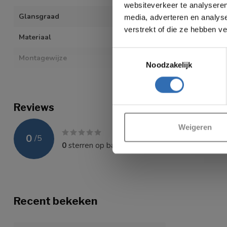
websiteverkeer te analyseren
Glansgraad
Mat
media, adverteren en analys
verstrekt of die ze hebben v
Materiaal
MDF
Toestemmingsselectie
Montagewijze
Wand
Noodzakelijk
Aantal deuren
1
Bekijk alles
Va
Draairichting deur
Links en rechts
Reviews
Handgrepen
Weigeren
0
/
5
0
sterren op basis van
0
beoordelingen
Recent bekeken