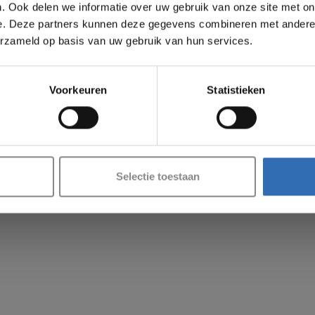
. Ook delen we informatie over uw gebruik van onze site met on
e. Deze partners kunnen deze gegevens combineren met andere i
erzameld op basis van uw gebruik van hun services.
VAKANTIESLUITING!
Voorkeuren
Statistieken
naf
17 AUGUSTUS
kun je weer bestellingen plaatsen in onze webshop. Bed
voor je begrip en graag tot dan!
Selectie toestaan
Je beoordeling toevoegen