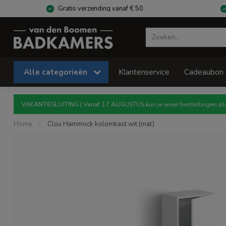
Gratis verzending vanaf € 50
Alle categorieën
Klantenservice
Cadeaubon
VAKANTIESLUITING | Vanaf 17 AUGUSTUS kun je weer bestellingen pla
Home
/
Clou Hammock kolomkast wit (mat)