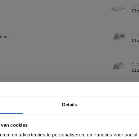
CL
Cl
CL
 deur
Cl
CL
Cl
5
Details
cm
 van cookies
ent en advertenties te personaliseren, om functies voor social