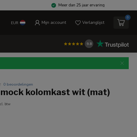
Meer dan 25 jaar ervaring
0
Mijn account
Verlanglijst
EUR
9.8
0 beoordelingen
mock kolomkast wit (mat)
cl. btw