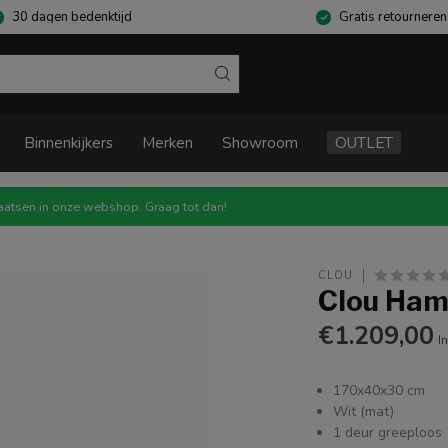
30 dagen bedenktijd
Gratis retourneren
Binnenkijkers
Merken
Showroom
OUTLET
atsen in onze webshop. Graag tot dan!
CLOU
Clou Ham
€1.209,00
In
170x40x30 cm
Wit (mat)
1 deur greeploos