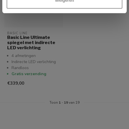
Weigeren
BASIC LINE
Basic Line Ultimate
spiegel met indirecte
LED verlichting
4 afmetingen
Indirecte LED verlichting
Randloos
Gratis verzending
€339,00
Toon
1
-
19
van 19