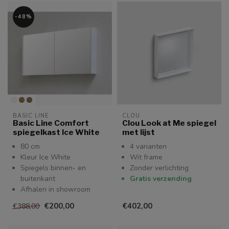
-48%
BASIC LINE
CLOU
Basic Line Comfort
Clou Look at Me spiegel
spiegelkast Ice White
met lijst
80 cm
4 varianten
Kleur Ice White
Wit frame
Spiegels binnen- en
Zonder verlichting
buitenkant
Gratis verzending
Afhalen in showroom
€200,00
€402,00
€388,00