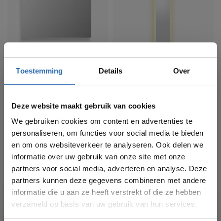
Toestemming
Details
Over
BASIC LINE
CLOU
Basic Line Basic
Clou Look at Me ovale
rechthoekige spiegel
spiegel 28 x 90 cm
Deze website maakt gebruik van cookies
4 afmetingen
28x90 cm
Randloos
Zonder frame
We gebruiken cookies om content en advertenties te
Zwevend gehangen
LED verlichting
personaliseren, om functies voor social media te bieden
Gratis verzending
Gratis verzending
en om ons websiteverkeer te analyseren. Ook delen we
€169,00
€481,00
informatie over uw gebruik van onze site met onze
partners voor social media, adverteren en analyse. Deze
partners kunnen deze gegevens combineren met andere
informatie die u aan ze heeft verstrekt of die ze hebben
verzameld op basis van uw gebruik van hun services.